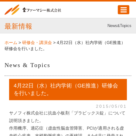
最新情報
News&Topics
ホーム
>
研修会・講演会
>
4月22日（水）社内学術（GE推進）
研修会を行いました。
News & Topics
4月22日（水）社内学術（GE推進）研修会
を行いました。
2015/05/01
サノフィ株式会社に抗血小板剤「プラビックス錠」について
説明頂きました。
作用機序、適応症（虚血性脳血管障害、PCIが適用される虚
血性心疾患、末梢動脈疾患）の再確認、また6月に発売され