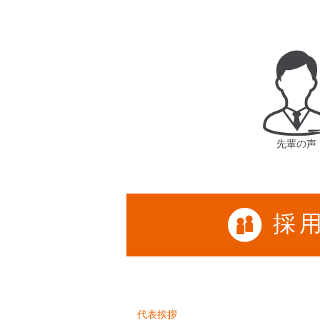
先輩の声
採
代表挨拶