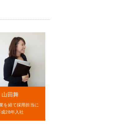
山田舞
業を経て採用担当に
平成28年入社