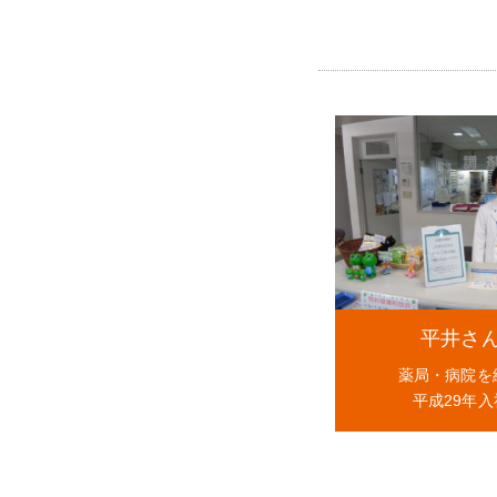
平井さ
薬局・病院を
平成29年入