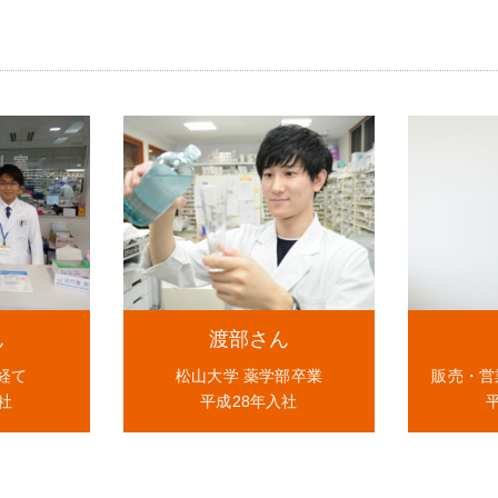
ん
渡部さん
経て
松山大学 薬学部卒業
販売・営
社
平成28年入社